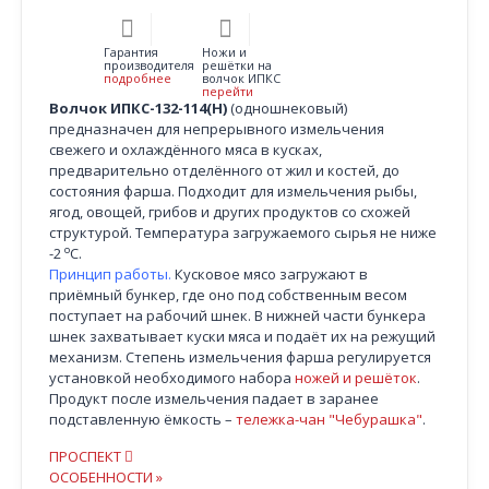
Гарантия
Ножи и
производителя
решётки на
подробнее
волчок ИПКС
перейти
Волчок ИПКС-132-114(Н)
(одношнековый)
предназначен для непрерывного измельчения
свежего и охлаждённого мяса в кусках,
предварительно отделённого от жил и костей, до
состояния фарша. Подходит для измельчения рыбы,
ягод, овощей, грибов и других продуктов со схожей
структурой. Температура загружаемого сырья не ниже
о
-2
С.
Принцип работы.
Кусковое мясо загружают в
приёмный бункер, где оно под собственным весом
поступает на рабочий шнек. В нижней части бункера
шнек захватывает куски мяса и подаёт их на режущий
механизм. Степень измельчения фарша регулируется
установкой необходимого набора
ножей и решёток
.
Продукт после измельчения падает в заранее
подставленную ёмкость –
тележка-чан "Чебурашка"
.
ПРОСПЕКТ
ОСОБЕННОСТИ »