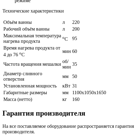
режиме
Технические характеристики
Объём ванны
л
220
Рабочий объём ванны
л
200
Максимальная температура
о
95
С
нагрева продукта
Время нагрева продукта от
мин
60
о
4 до 76
С
об/
Частота вращения мешалки
35
мин
Диаметр сливного
мм
50
отверстия
Установленная мощность
кВт
31
Габаритные размеры
мм
1100х1050х1650
Масса (нетто)
кг
160
Гарантия производителя
На все поставляемое оборудование распространяется гарантия
производителя.