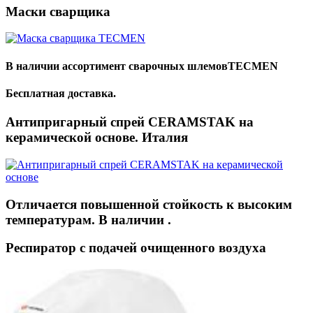
Котлы варочные
Насосы центробежные
Ножи и решётки D160
Маски сварщика
Котлетные автоматы
Гомогенизаторы
Ножи и решётки D200
Пельменные аппараты
Сепараторы
Шпигорезки, мясорезки
Пилы ленточные
В наличии ассортимент сварочных шлемовTECMEN
Бесплатная доставка.
Антипригарный спрей CERAMSTAK на
керамической основе. Италия
Отличается повышенной стойкость к высоким
температурам. В наличии .
Респиратор с подачей очищенного воздуха