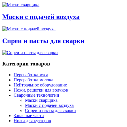
Маски с подачей воздуха
Спреи и пасты для сварки
Категории товаров
Переработка мяса
Переработка молока
Блокорезки
Нейтральное оборудование
Волчки, мясорубки
Ванны длительной пастеризации
Ножи, решетки для волчков
Куттеры
Ванны охлаждения
Сварочные технологии
Коллоидные мельницы
Ванны технологические
Ножи и решётки D82
Фаршемешалки
Учёт и фильтрация
Ножи и решётки D98
Маски сварщика
Шприцы колбасные
Пастеризаторы
Ножи и решётки D105
Маски с подачей воздуха
Клипсаторы
Сыр, масло, творог
Ножи и решётки D114
Спреи и пасты для сварки
Запасные части
Инъекторы
Восстановители молока
Ножи и решётки D120
Ножи для куттеров
Массажеры
Дозаторы
Ножи и решётки D125
Термокамеры
Фасовка и упаковка
Ножи и решётки D130