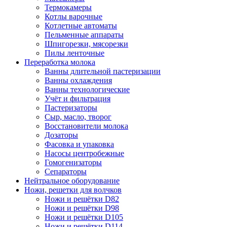
Термокамеры
Котлы варочные
Котлетные автоматы
Пельменные аппараты
Шпигорезки, мясорезки
Пилы ленточные
Переработка молока
Ванны длительной пастеризации
Ванны охлаждения
Ванны технологические
Учёт и фильтрация
Пастеризаторы
Сыр, масло, творог
Восстановители молока
Дозаторы
Фасовка и упаковка
Насосы центробежные
Гомогенизаторы
Сепараторы
Нейтральное оборудование
Ножи, решетки для волчков
Ножи и решётки D82
Ножи и решётки D98
Ножи и решётки D105
Ножи и решётки D114