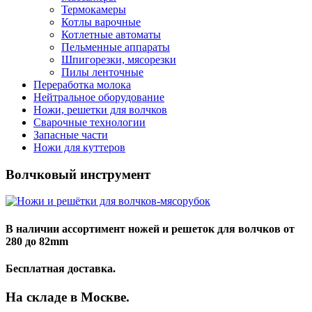
Термокамеры
Котлы варочные
Котлетные автоматы
Пельменные аппараты
Шпигорезки, мясорезки
Пилы ленточные
Переработка молока
Нейтральное оборудование
Ванны длительной пастеризации
Ножи, решетки для волчков
Ванны охлаждения
Сварочные технологии
Ванны технологические
Ножи и решётки D82
Запасные части
Учёт и фильтрация
Ножи и решётки D98
Маски сварщика
Ножи для куттеров
Пастеризаторы
Ножи и решётки D105
Маски с подачей воздуха
Сыр, масло, творог
Ножи и решётки D114
Спреи и пасты для сварки
Восстановители молока
Ножи и решётки D120
Волчковый инструмент
Дозаторы
Ножи и решётки D125
Фасовка и упаковка
Ножи и решётки D130
Насосы центробежные
Ножи и решётки D160
Гомогенизаторы
Ножи и решётки D200
В наличии ассортимент ножей и решеток для волчков от
Сепараторы
280 до 82mm
Бесплатная доставка.
На складе в Москве.