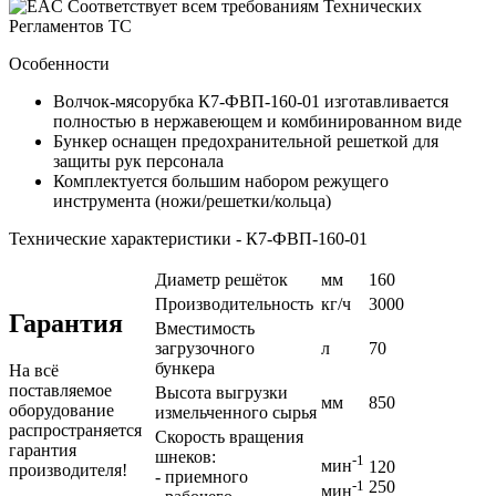
Соответствует всем требованиям Технических
Регламентов ТС
Особенности
Волчок-мясорубка К7-ФВП-160-01 изготавливается
полностью в нержавеющем и комбинированном виде
Бункер оснащен предохранительной решеткой для
защиты рук персонала
Комплектуется большим набором режущего
инструмента (ножи/решетки/кольца)
Технические характеристики - К7-ФВП-160-01
Диаметр решёток
мм
160
Производительность
кг/ч
3000
Гарантия
Вместимость
загрузочного
л
70
бункера
На всё
поставляемое
Высота выгрузки
мм
850
оборудование
измельченного сырья
распространяется
Скорость вращения
гарантия
шнеков:
-1
мин
120
производителя!
- приемного
-1
250
мин