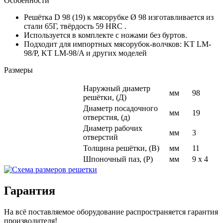
Особенности
Решётка D 98 (19) к мясорубке Ø 98 изготавливается из
стали 65Г, твёрдость 59 HRC .
Используется в комплекте с ножами без буртов.
Подходит для импортных мясорубок-волчков: KT LM-
98/P, KT LM-98/A и других моделей
Размеры
Наружный диаметр
мм
98
решётки, (Д)
Диаметр посадочного
мм
19
отверстия, (д)
Диаметр рабочих
мм
3
отверстий
Толщина решётки, (В)
мм
11
Шпоночный паз, (Р)
мм
9 х 4
Гарантия
На всё поставляемое оборудование распространяется гарантия
производителя!