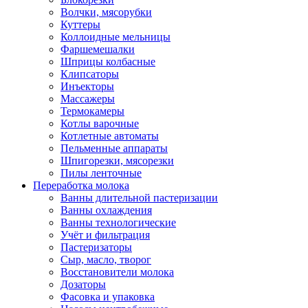
Волчки, мясорубки
Куттеры
Коллоидные мельницы
Фаршемешалки
Шприцы колбасные
Клипсаторы
Инъекторы
Массажеры
Термокамеры
Котлы варочные
Котлетные автоматы
Пельменные аппараты
Шпигорезки, мясорезки
Пилы ленточные
Переработка молока
Ванны длительной пастеризации
Ванны охлаждения
Ванны технологические
Учёт и фильтрация
Пастеризаторы
Сыр, масло, творог
Восстановители молока
Дозаторы
Фасовка и упаковка