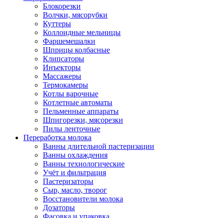
Блокорезки
Волчки, мясорубки
Куттеры
Коллоидные мельницы
Фаршемешалки
Шприцы колбасные
Клипсаторы
Инъекторы
Массажеры
Термокамеры
Котлы варочные
Котлетные автоматы
Пельменные аппараты
Шпигорезки, мясорезки
Пилы ленточные
Переработка молока
Ванны длительной пастеризации
Ванны охлаждения
Ванны технологические
Учёт и фильтрация
Пастеризаторы
Сыр, масло, творог
Восстановители молока
Дозаторы
Фасовка и упаковка