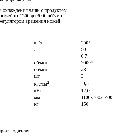
ли охлаждения чаши с продуктом
ножей от 1500 до 3000 об/мин
регулятором вращения ножей
кг/ч
550*
л
50
0,7
об/мин
3000*
об/мин
28
шт
3
2
-0,8
кгс/см
кВт
12,0
мм
1100х700х1400
кг
150
производителя.