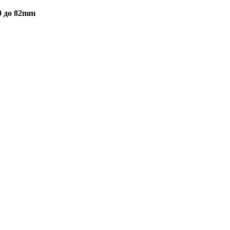
0 до 82mm
С