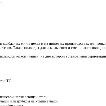
 в колбасных мини-цехах и на пищевых производствах для тонко
атесов. Также подходит для измельчения и смешивания овощных
(цилиндрической) чашей, на дне которой установлены серповидны
нтов ТС
пищевой нержавеющей стали
чаши и патрубком на крышке чаши
 модификациях: